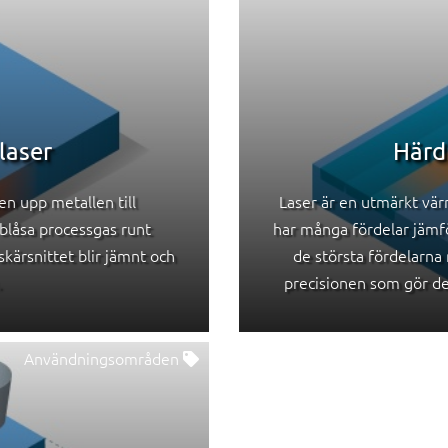
laser
Härd
en upp metallen till
Laser är en utmärkt värm
blåsa processgas runt
har många fördelar jämf
skärsnittet blir jämnt och
de största fördelarna
.
precisionen som gör de
Användningsområden