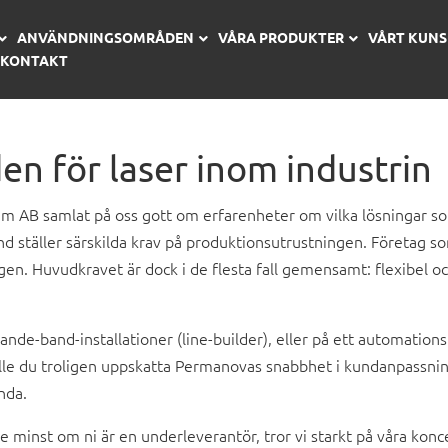
ANVÄNDNINGSOMRÅDEN
VÅRA PRODUKTER
VÅRT KUN
KONTAKT
 för laser inom industrin
AB samlat på oss gott om erfarenheter om vilka lösningar som 
d ställer särskilda krav på produktionsutrustningen. Företag so
en. Huvudkravet är dock i de flesta fall gemensamt: flexibel och
ande-band-installationer (line-builder), eller på ett automati
ulle du troligen uppskatta Permanovas snabbhet i kundanpassnin
nda.
te minst om ni är en underleverantör, tror vi starkt på våra konc