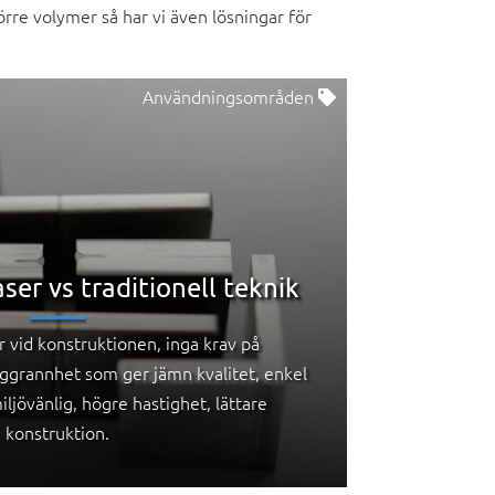
örre volymer så har vi även lösningar för
Användningsområden
ser vs traditionell teknik
 vid konstruktionen, inga krav på
ggrannhet som ger jämn kvalitet, enkel
iljövänlig, högre hastighet, lättare
konstruktion.