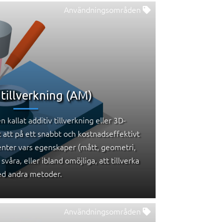
Användningsområden
 tillverkning (AM)
 kallat additiv tillverkning eller 3D-
t att på ett snabbt och kostnadseffektivt
enter vars egenskaper (mått, geometri,
våra, eller ibland omöjliga, att tillverka
d andra metoder.
Användningsområden