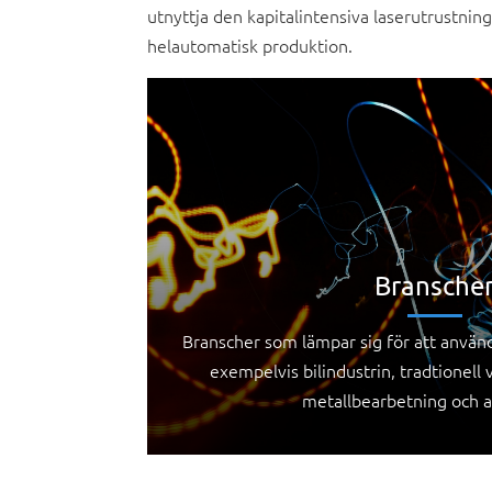
utnyttja den kapitalintensiva laserutrustnin
helautomatisk produktion.
Bransche
Branscher som lämpar sig för att använda
exempelvis bilindustrin, tradtionell
metallbearbetning och 