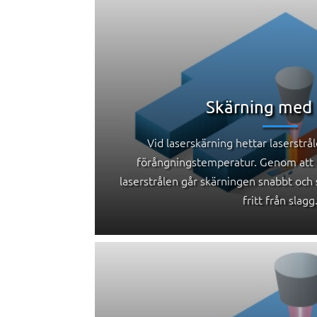
Skärning med 
Vid laserskärning hettar laserstrål
förångningstemperatur. Genom att 
laserstrålen går skärningen snabbt och 
fritt från slagg