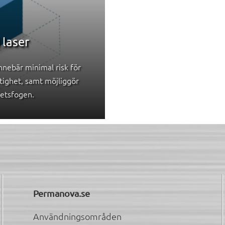
laser
nebär minimal risk för
tighet, samt möjliggör
vetsfogen.
Permanova.se
Användningsområden