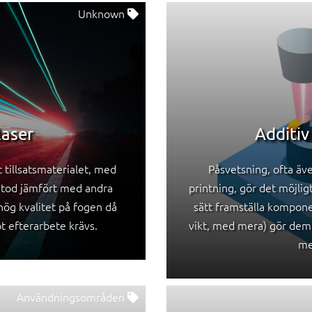
Unknown
laser
Additiv
 tillsatsmaterialet, med
Påsvetsning, ofta även
metod jämfört med andra
printning, gör det möjlig
hög kvalitet på fogen då
sätt framställa kompon
t efterarbete krävs.
vikt, med mera) gör dem s
me
Användningsområden