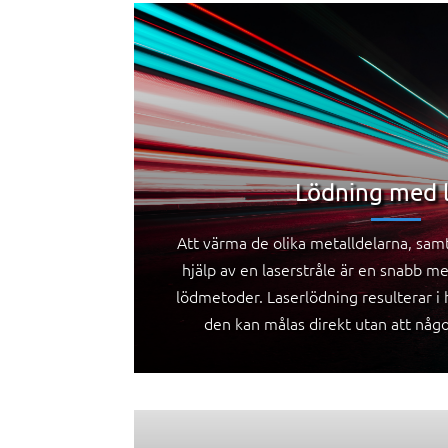
Lödning med 
Att värma de olika metalldelarna, samt
hjälp av en laserstråle är en snabb 
lödmetoder. Laserlödning resulterar i 
den kan målas direkt utan att någo