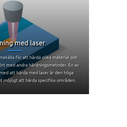
ning med laser
ekälla för att härda olika material och
ört med andra härdningsmetoder. En av
 med att härda med laser är den höga
t möjligt att härda specifika områden.