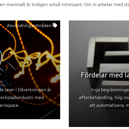
gen maximalt är troligen också intressant. Om ni arbetar med st
Användningsområden
r
Fördelar med la
 laser i tillverkningen är
Inga begränsningar
 verkstadsindustri med
efterbehandling, hög no
aerospace.
att automatisera, m