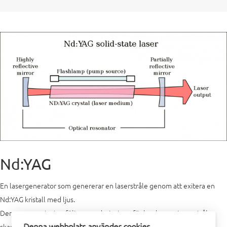
Nd:YAG
En lasergenerator som genererar en laserstråle genom att exitera en
Nd:YAG kristall med ljus.
Denna generatortyp följer grundprincipen för hur hur en Laserstråle
Denna webbplats använder cookies
skapas där ett medie "Pumpas" med engerig för att därefter avge