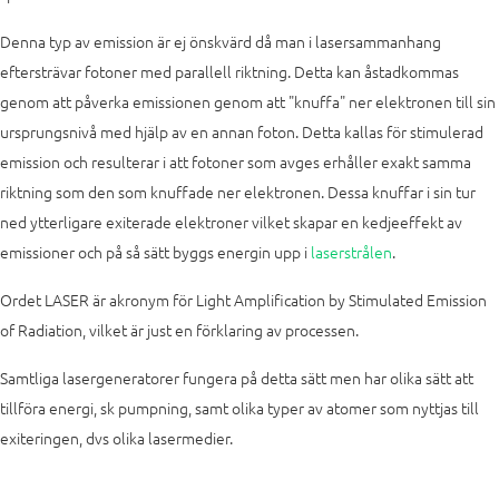
Denna typ av emission är ej önskvärd då man i lasersammanhang
eftersträvar fotoner med parallell riktning. Detta kan åstadkommas
genom att påverka emissionen genom att "knuffa" ner elektronen till sin
ursprungsnivå med hjälp av en annan foton. Detta kallas för stimulerad
emission och resulterar i att fotoner som avges erhåller exakt samma
riktning som den som knuffade ner elektronen. Dessa knuffar i sin tur
ned ytterligare exiterade elektroner vilket skapar en kedjeeffekt av
emissioner och på så sätt byggs energin upp i
laserstrålen
.
Ordet LASER är akronym för Light Amplification by Stimulated Emission
of Radiation, vilket är just en förklaring av processen.
Samtliga lasergeneratorer fungera på detta sätt men har olika sätt att
tillföra energi, sk pumpning, samt olika typer av atomer som nyttjas till
exiteringen, dvs olika lasermedier.