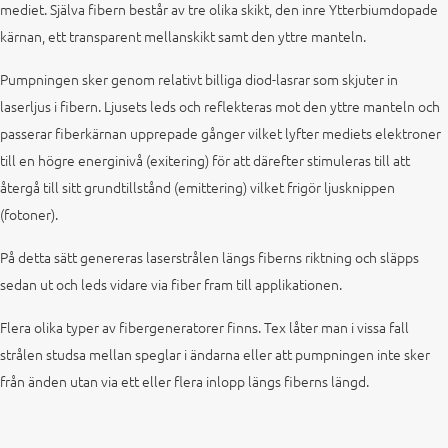
mediet. Själva fibern består av tre olika skikt, den inre Ytterbiumdopade
kärnan, ett transparent mellanskikt samt den yttre manteln.
Pumpningen sker genom relativt billiga diod-lasrar som skjuter in
laserljus i fibern. Ljusets leds och reflekteras mot den yttre manteln och
passerar fiberkärnan upprepade gånger vilket lyfter mediets elektroner
till en högre energinivå (exitering) för att därefter stimuleras till att
återgå till sitt grundtillstånd (emittering) vilket frigör ljusknippen
(fotoner).
På detta sätt genereras laserstrålen längs fiberns riktning och släpps
sedan ut och leds vidare via fiber fram till applikationen.
Flera olika typer av fibergeneratorer finns. Tex låter man i vissa fall
strålen studsa mellan speglar i ändarna eller att pumpningen inte sker
från änden utan via ett eller flera inlopp längs fiberns längd.