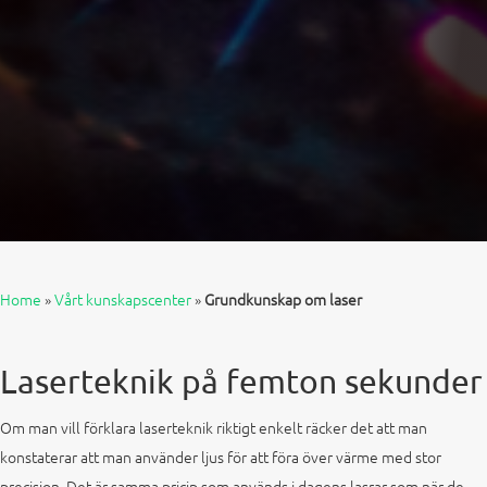
Home
»
Vårt kunskapscenter
»
Grundkunskap om laser
Laserteknik på femton sekunder
Om man vill förklara laserteknik riktigt enkelt räcker det att man
konstaterar att man använder ljus för att föra över värme med stor
precision. Det är samma pricip som används i dagens lasrar som när de