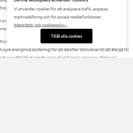
fotoner då mediet återgår till sitt naturliga tillstånd.
Vi använder cookies för att analysera trafik, anpassa
marknadsföring och för sociala mediefunktioner.
I en Nd:YAG-resonator så är det en Nd:YAG-dopad kristall som är själva
Integritets- och cookiepolicy ›
.
mediet.
Tillåt alla cookies
Pumpningen sker genom att blixtljus lyfter mediets elektroner till en
högre energinivå (exitering) för att därefter stimuleras till att återgå till
sitt grundtillstånd (emittering) vilket frigör ljusknippen (fotoner).
Fotonerna studsar mellan en bakre spegel och en främre spegel så att
laserstrålen på så sätt byggs upp till full intensitet. Den främre spegeln
är halvtransparent och släpper igenom en viss mängd fotoner. Merparten
av fotonerna reflekteras dock tillbaka för att bibehålla full intensitet i
generatorn.
De fotoner som släpps igenom är själva laserstrålen som sedan leds fram
till bearbetningsprocessen via optisk fiber.