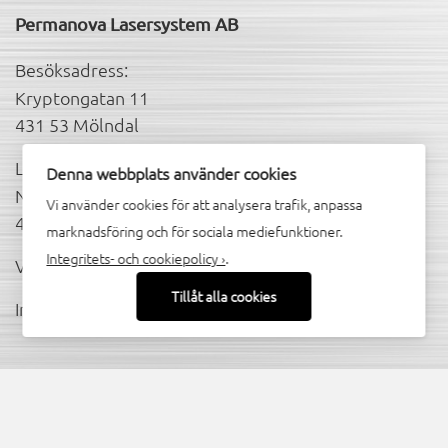
Permanova Lasersystem AB
Besöksadress:
Kryptongatan 11
431 53 Mölndal
Leveransadress:
Denna webbplats använder cookies
Neongatan 4
Vi använder cookies för att analysera trafik, anpassa
431 53 Mölndal
marknadsföring och för sociala mediefunktioner.
Integritets- och cookiepolicy ›
.
Växel: 031 706 1980
Tillåt alla cookies
Information:
info@permanova.se