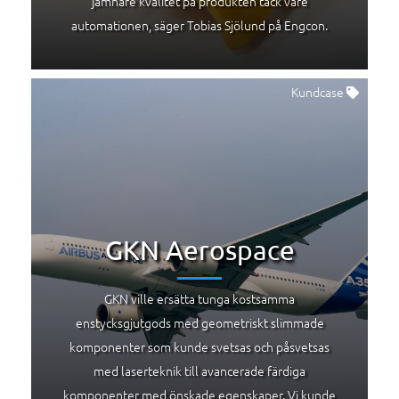
jämnare kvalitet på produkten tack vare
automationen, säger Tobias Sjölund på Engcon.
Kundcase
GKN Aerospace
GKN ville ersätta tunga kostsamma
enstycksgjutgods med geometriskt slimmade
komponenter som kunde svetsas och påsvetsas
med laserteknik till avancerade färdiga
komponenter med önskade egenskaper. Vi kunde