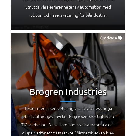
utnyttja våra erfarenheter av automation med
robotar och lasersvetsning för bilindustrin.
Kundcase
Brogren Industries
Tester med lasersvetsning visade att dess höga
effekttäthet gav mycket högre svetshastighet än
TIG-svetsning. Dessutom blev svetsarna smala och
djupa, varför ett pass räckte. Värmepåverkan blev