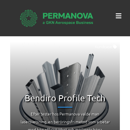
Me
Kundcase
Bendiro Profile Tech
Efter tester hos Permanova valde man
lasersvetsning, en beröringsfri metod som arbetar
med hög effekttäthet och möjliggör höga