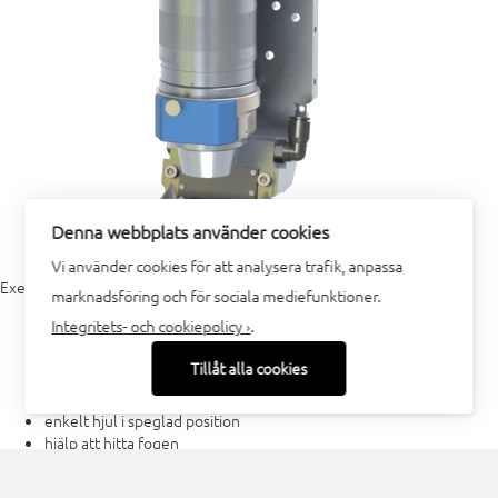
Denna webbplats använder cookies
Vi använder cookies för att analysera trafik, anpassa
Exempel på valmöjligheter
marknadsföring och för sociala mediefunktioner.
Integritets- och cookiepolicy ›
.
spotstorlek
varianter på tryckhjul
Tillåt alla cookies
enkelt hjul
dubbla hjul
enkelt hjul i speglad position
hjälp att hitta fogen
fogföljning
fogsökning