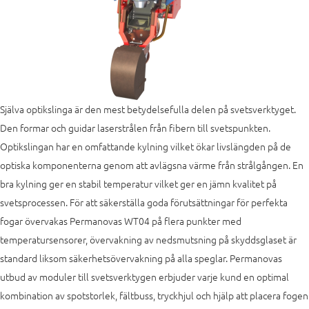
Själva optikslinga är den mest betydelsefulla delen på svetsverktyget.
Den formar och guidar laserstrålen från fibern till svetspunkten.
Optikslingan har en omfattande kylning vilket ökar livslängden på de
optiska komponenterna genom att avlägsna värme från strålgången. En
bra kylning ger en stabil temperatur vilket ger en jämn kvalitet på
svetsprocessen. För att säkerställa goda förutsättningar för perfekta
fogar övervakas Permanovas WT04 på flera punkter med
temperatursensorer, övervakning av nedsmutsning på skyddsglaset är
standard liksom säkerhetsövervakning på alla speglar. Permanovas
utbud av moduler till svetsverktygen erbjuder varje kund en optimal
kombination av spotstorlek, fältbuss, tryckhjul och hjälp att placera fogen