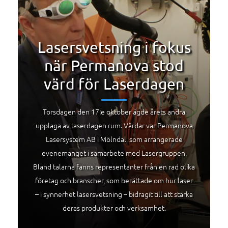
Lasersvetsning i fokus
när Permanova stod
värd för Laserdagen
Torsdagen den 17:e oktober ägde årets andra
upplaga av laserdagen rum. Värdar var Permanova
Lasersystem AB i Mölndal, som arrangerade
evenemanget i samarbete med Lasergruppen.
Bland talarna fanns representanter från en rad olika
företag och branscher, som berättade om hur laser
– i synnerhet lasersvetsning – bidragit till att stärka
deras produkter och verksamhet.