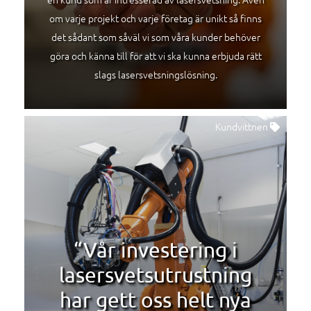
om varje projekt och varje företag är unikt så finns
det sådant som såväl vi som våra kunder behöver
göra och känna till för att vi ska kunna erbjuda rätt
slags lasersvetsningslösning.
Kundvittnen
“Vår investering i
lasersvetsutrustning
har gett oss helt nya