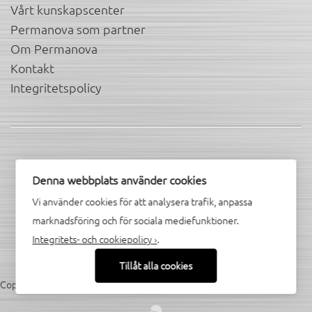
Vårt kunskapscenter
Permanova som partner
Om Permanova
Kontakt
Integritetspolicy
Denna webbplats använder cookies
Hitta oss i sociala kanaler
Vi använder cookies för att analysera trafik, anpassa
marknadsföring och för sociala mediefunktioner.
Integritets- och cookiepolicy ›
.
Tillåt alla cookies
Copyright © 2026
Permanova Lasersystem AB
. All rights reserved.