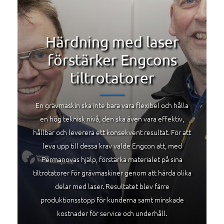
Härdning med laser
förstärker Engcons
tiltrotatorer
En grävmaskin ska inte bara vara flexibel och hålla
en hög teknisk nivå, den ska även vara effektiv,
hållbar och leverera ett konsekvent resultat. För att
leva upp till dessa krav valde Engcon att, med
Permanovas hjälp, förstärka materialet på sina
tiltrotatorer för grävmaskiner genom att härda olika
delar med laser. Resultatet blev färre
produktionsstopp för kunderna samt minskade
kostnader för service och underhåll.