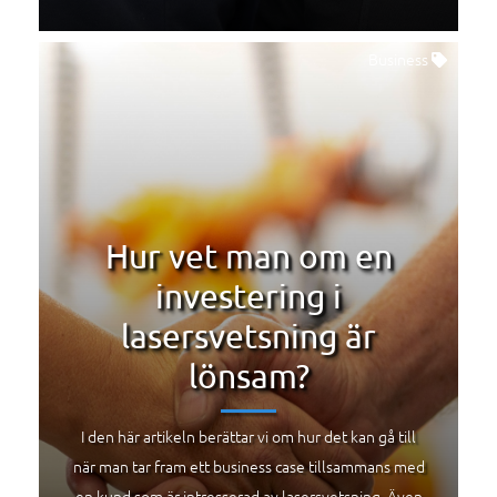
Business
Hur vet man om en
investering i
lasersvetsning är
lönsam?
I den här artikeln berättar vi om hur det kan gå till
när man tar fram ett business case tillsammans med
en kund som är intresserad av lasersvetsning. Även