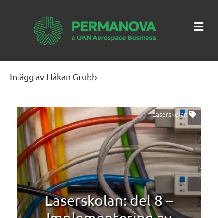
Me
Inlägg av Håkan Grubb
Laserskolan
Laserskolan: del 8 –
Implementering av