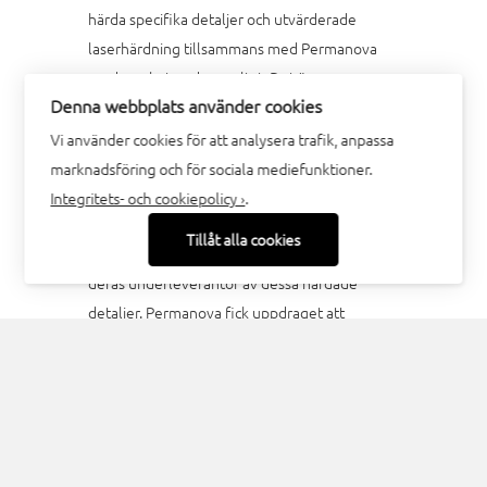
härda specifika detaljer och utvärderade
laserhärdning tillsammans med Permanova
med mycket goda resultat. Det är en
Denna webbplats använder cookies
härdningsmetod som med hjälp av
robotiserad laser stärker ytan med precision
Vi använder cookies för att analysera trafik, anpassa
ned på en tiondels millimeter. Efter
marknadsföring och för sociala mediefunktioner.
utvärderingen bestämde sig Engcon för att
Integritets- och cookiepolicy ›
.
investera i en robotiserad laserhärdstation
Tillåt alla cookies
tillsammans Strömsunds Kvalitetslego som är
deras underleverantör av dessa härdade
detaljer. Permanova fick uppdraget att
tillverka stationen för laserhärdning på plats i
Strömsund.