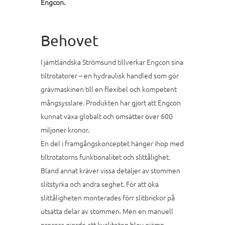
Engcon.
Behovet
I jämtländska Strömsund tillverkar Engcon sina
tiltrotatorer – en hydraulisk handled som gör
grävmaskinen till en flexibel och kompetent
mångsysslare. Produkten har gjort att Engcon
kunnat växa globalt och omsätter över 600
miljoner kronor.
En del i framgångskonceptet hänger ihop med
tiltrotatorns funktionalitet och slittålighet.
Bland annat kräver vissa detaljer av stommen
slitstyrka och andra seghet. För att öka
slittåligheten monterades förr slitbrickor på
utsatta delar av stommen. Men en manuell
process gjorde att kvaliteten blev ojämn.