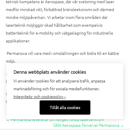
teknisk kompetens är Aerospace, där vår svetsning med laser
medför minskad vikt, förbättrad bränsleekonomi och därmed
mindre miljöpåverkan. Vi arbetar inom flera områden där
laserteknik möjliggör ökad hållbarhet som exempelvis
batteriteknik för e-mobility och vätgaslagring för industriella
applikationer.
Permanova vill vara med i omställningen och bidra till en bättre
miljö.
Denna webbplats använder cookies
- Vårt gröna mål är att vi ska hjälpa kunderna att släppa ut mindre
Vi använder cookies för att analysera trafik, anpassa
koldioxid, avslutar Håkan.
marknadsföring och för sociala mediefunktioner.
I samband med bytet av profilen så kommer Permanovas andra
Integritets- och cookiepolicy ›
.
bolag LaserTool byta namn till Permanova Lasertool.
Tillåt alla cookies
← Permanova levererar till Norges första lasercentrum
GKN Aerospace förvärvar Permanova →