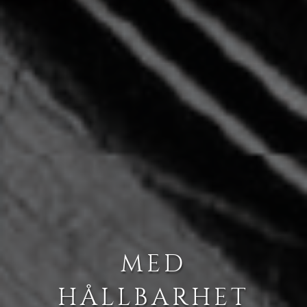
MED
HÅLLBARHET