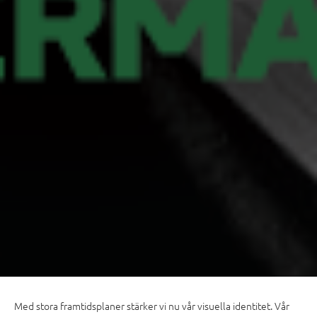
Med stora framtidsplaner stärker vi nu vår visuella identitet. Vår