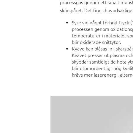
processgas genom ett smalt munst
skärspåret. Det finns huvudsaklige
Syre vid något förhöjt tryck 
processen genom oxidations
temperaturer i materialet so
blir oxiderade snittytor.
Kväve kan blåsas in i skärspå
Kvävet pressar ut plasma och
skyddar samtidigt de heta yto
blir utomordentligt hög kvali
krävs mer laserenergi, altern