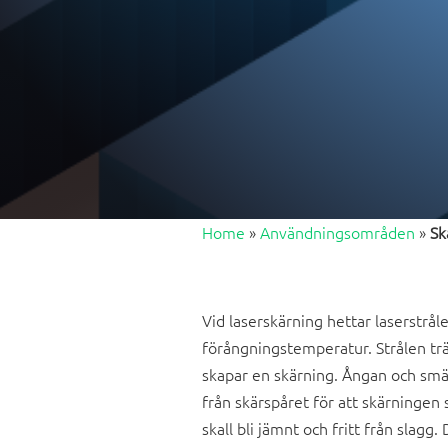
Home
»
Användningsområden
»
Sk
Vid laserskärning hettar laserstråle
förångningstemperatur. Strålen tr
skapar en skärning. Ångan och smäl
från skärspåret för att skärningen 
skall bli jämnt och fritt från slagg