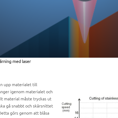
ärning med laser
n upp materialet till
änger igenom materialet och
t material måste tryckas ut
ska gå snabbt och skärsnittet
. Detta görs genom att blåsa